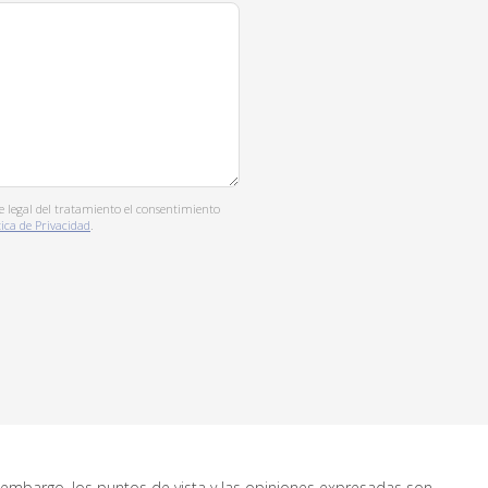
se legal del tratamiento el consentimiento
tica de Privacidad
.
 embargo, los puntos de vista y las opiniones expresadas son