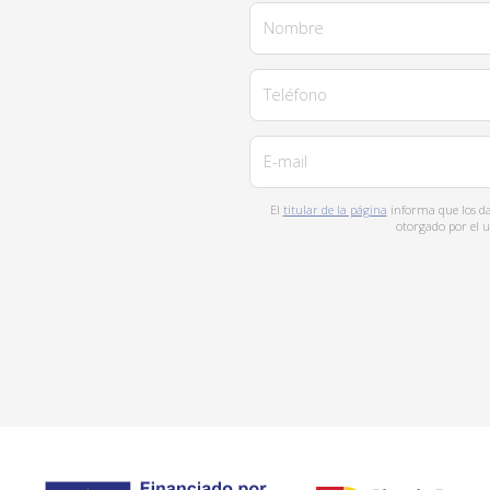
Nombre
Teléfono
E-mail
El
titular de la página
informa que los dat
otorgado por el u