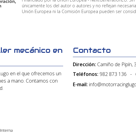
únicamente los del autor o autores y no reflejan necesar
Unión Europea ni la Comisión Europea pueden ser consi
ler mecánico en
Contacto
Dirección:
Camiño de Pipín, 
Lugo en el que ofrecemos un
Teléfonos:
982 873 136
-
oches a mano. Contamos con
E-mail:
info@motorracinglug
d.
 Interna