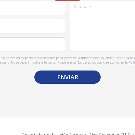
Mensaje
os de este formulario serán tratados para ofrecerle la información solicitada, siendo la ba
suario. No se cederán datos a terceros. Puede ejercer los derechos como se explica en la
Polí
Financiado por la Unión Europea - NextGenerationEU. Sin