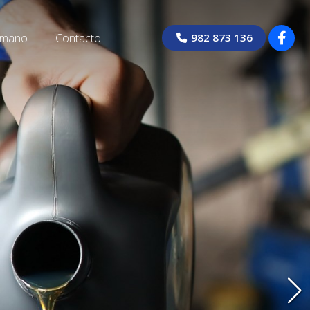
 mano
Contacto
982 873 136