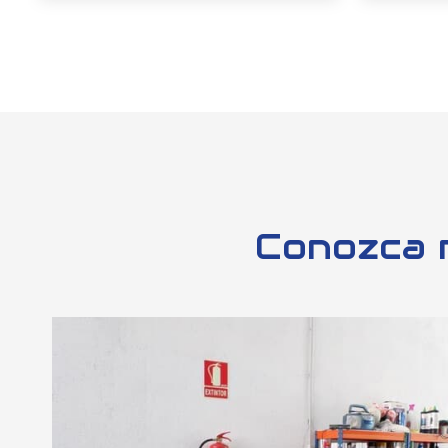
mejores marcas del sector
y la más alta tecnología pa
clientes el mejor mantenimiento y limpieza para su vehícul
¿Por qué 
Tecnología
Ma
Contamos con la mejor equipación
Nuestro
en el sector de la mecánica para
cabo la 