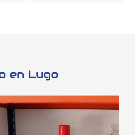
or Racing?
Marcas
icio de
Nos aseguramos de contar con las
l interior
mejores marcas como proveedoras