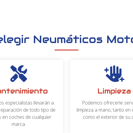
ral y
 en Lugo
Lugo que ofrecemos nuestros
u marca o modelo. Además,
etas o furgonetas de pequeño y
un grupo de mecánicos con gran
n para no perderse las
izamos materiales de
las