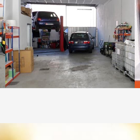
s en coches de cualquier
como el exterior de su 
marca.
uestro taller mecáni