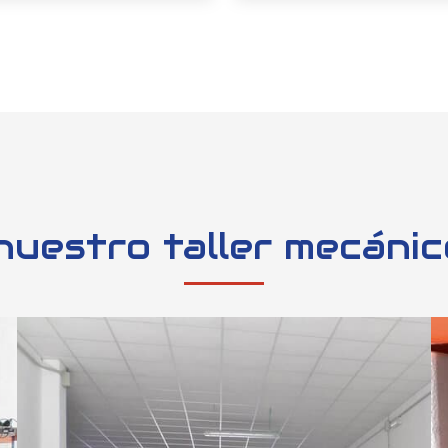
ra ofrecer a todos nuestros
o.
elegir Neumáticos Mot
ntenimiento
Limpieza
s especialistas llevarán a
Podemos ofrecerle serv
reparación de todo tipo de
limpieza a mano, tanto en e