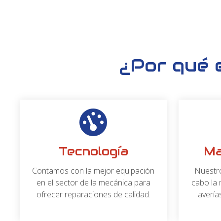
Mantenimiento integ
limpieza de vehículo
Neumáticos Motor Racing somos un taller mecánico de 
servicios a
cualquier vehículo,
independientemente de s
realizamos el
mantenimiento o la limpieza
de motocicl
mediano tamaño.
El equipo de nuestro taller mecánico está formado por 
experiencia en el sector que está en constante formació
novedades e innovaciones del sector del automóvil. Util